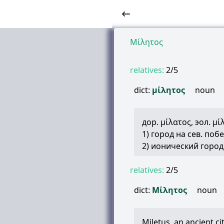
Μίλητος
relatives:
2/5
dict:
μίλητος
noun
дор.
μίλατος
, эол.
μί
1) город на сев. поб
2) ионический город
relatives:
2/5
dict:
Μίλητος
noun
Miletus, an ancient ci