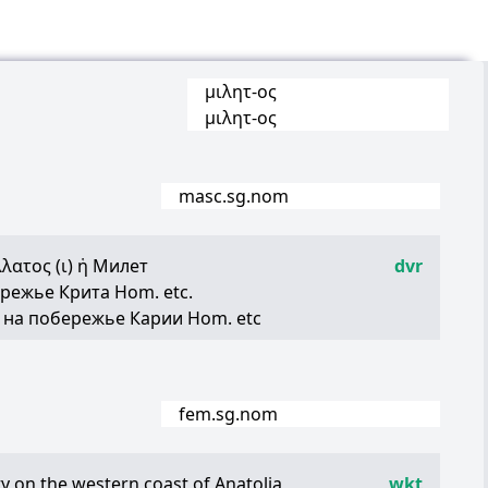
μιλητ
-
ος
μιλητ
-
ος
masc.sg.nom
λλατος
(
ι
)
ἡ
Милет
dvr
ережье Крита Hom. etc.
 на побережье Карии Hom. etc
fem.sg.nom
ty on the western coast of Anatolia
wkt