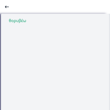
θορυβέω