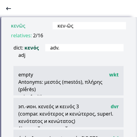
κενῶς
κεν
-
ῶς
relatives:
2/16
dict:
κενός
adv.
adj
empty
wkt
Antonyms:
μεστός
(mestós),
πλήρης
(plḗrēs)
vain, fruitless
exhausted, void, destitute
эп.-ион.
κενεός
и
κεινός
3
dvr
(compar.
κενότερος
и
κενώτερος
, superl.
κενότατος
и
κενώτατος
)
1) пустой, порожний
ex. (
τρυφάλεια
,
τὰ
ὄχεα
,
νῆες
Hom.;