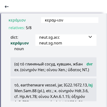
κεράμιον
κεραμ
-
ιον
relatives:
5/8
dict:
neut.sg.acc
κεράμιον
neut.sg.nom
noun
(
α
)
τό
глиняный сосуд, кувшин, жбан
dvr
ex. (
οἰνηρόν
Her.;
οἴνου
Xen.;
ὕδατος
NT.)
τό
, earthenware vessel, jar, IG22.1672.13,
lsj
Men.Sam.88 (pl.), etc.;
κ
.
οἰνηρόν
Hdt.3.6,
cf. Hp.Art.78;
οἴνου
X.An.6.1.15;
ὀξηρόν
Ar.Fr.723;
κ
.
ταριχηρόν
Arist.HA534a21;