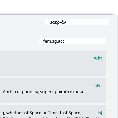
μακρ
-
άν
fem.sg.acc
wkt
 long
dvr
- Anth. тж.
μάσσων
, superl.
μακρότατος
и
ng, whether of Space or Time, I. of Space,
lsj
. лат. navis longa) — длинный, т.е. военный