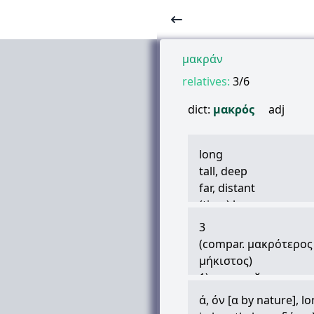
μακράν
relatives:
3/6
dict:
μακρός
adj
long
tall, deep
far, distant
(time) long
(grammar, of vowels)
3
(compar.
μακρότερος
μήκιστος
)
1) длинный
ex. (
δόρυ
,
ὄζοι
Hom.)
ά
,
όν
[
α
by nature], lo
μακρὰ
ναῦς
Thuc. (ср