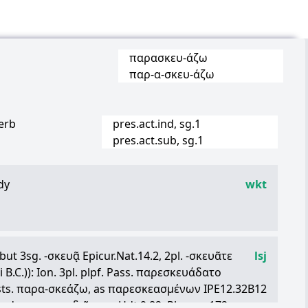
παρασκευ
-
άζω
παρ
-
α
-
σκευ
-
άζω
erb
pres.act.ind, sg.1
pres.act.sub, sg.1
dy
wkt
(but 3sg. -
σκευᾷ
Epicur.Nat.14.2, 2pl. -
σκευᾶτε
lsj
 B.C.)): Ion. 3pl. plpf. Pass.
παρεσκευάδατο
sts.
παρα
-
σκεάζω
, as
παρεσκεασμένων
IPE12.32B12
ready, prepare,
δεῖπνον
Hdt.9.82, Pherecr.172;