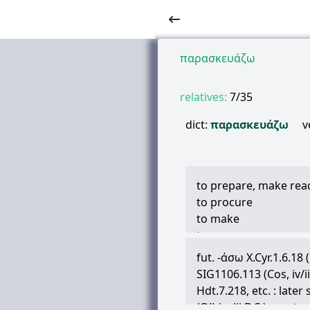
παρασκευάζω
relatives:
7/35
dict:
παρασκευάζω
v
to prepare, make rea
to procure
to make
to prepare
to make, concoct
fut. -
άσω
X.Cyr.1.6.18 
to cook
SIG1106.113 (Cos, iv/iii
Hdt.7.218, etc. : later 
(Olbia, iii B.C.):—get 