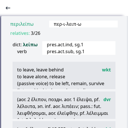
περιλείπω
περ
-
ι
-
λειπ
-
ω
relatives:
3/26
dict:
λείπω
pres.act.ind, sg.1
verb
pres.act.sub, sg.1
to leave, leave behind
wkt
to leave alone, release
(passive voice) to be left, remain, survive
(intransitive) to leave, depart, disappear
to desert, fail
(aor. 2
ἔλιπον
, поздн. aor. 1
ἔλειψα
, pf.
dvr
to lack, fall short, fail
λέλοιπα
, эп. inf. aor.
λιπέειν
; pass.: fut.
to be absent, to be missing
λειφθήσομαι
, aor.
ἐλείφθην
, pf.
λέλειμμαι
to lack
fut. 3
λελείψομαι
) тж. med.
1) оставлять, покидать