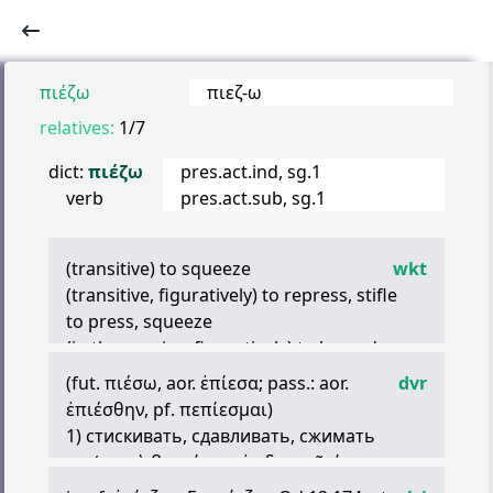
πιέζω
πιεζ
-
ω
relatives:
1/7
dict:
πιέζω
pres.act.ind, sg.1
verb
pres.act.sub, sg.1
(transitive) to squeeze
wkt
(transitive, figuratively) to repress, stifle
to press, squeeze
(in the passive: figuratively) to be under
pressure, stressed
(fut.
πιέσω
, aor.
ἐπίεσα
; pass.: aor.
dvr
ἐπιέσθην
, pf.
πεπίεσμαι
)
1) стискивать, сдавливать, сжимать
ex. (
χειρὴ
βραχίονα
,
ἐν
δεσμοῖσί
τινα
Hom.)