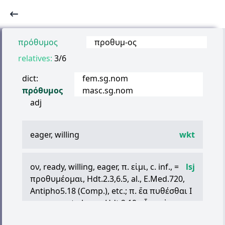
πρόθυμος
προθυμ
-
ος
relatives:
3/6
dict:
fem.sg.nom
πρόθυμος
masc.sg.nom
adj
eager, willing
wkt
ον
, ready, willing, eager,
π
.
εἰμι
, c. inf., =
lsj
προθυμέομαι
, Hdt.2.3,6.5, al., E.Med.720,
Antipho5.18 (Comp.), etc.;
π
.
ἔα
πυθέσθαι
I
was eager to learn, Hdt.2.19;
εἶναι
ὡς
-
οτάτοισι
συνεξελεῖν
Id.1.36; -
ότερος