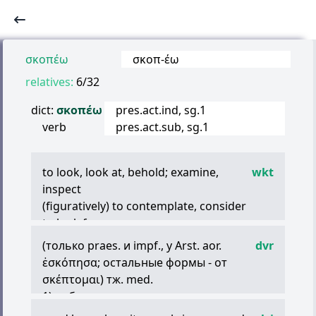
σκοπέω
σκοπ
-
έω
relatives:
6/32
dict:
σκοπέω
pres.act.ind, sg.1
verb
pres.act.sub, sg.1
to look, look at, behold; examine,
wkt
inspect
(figuratively) to contemplate, consider
to look for
(middle voice) like active, perhaps implying
(только praes. и impf., у Arst. aor.
dvr
a more deliberate consideration
ἐσκόπησα
; остальные формы - от
σκέπτομαι
) тж. med.
1) наблюдать, следить
ex. (
σ
.
ἄστρον
Pind.;
σκοπεῖσθαι
ἀπὸ
τῶν