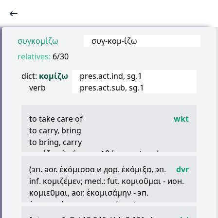
συγκομίζω
συγ
-
κομ
-
ίζω
relatives:
6/30
dict:
κομίζω
pres.act.ind, sg.1
verb
pres.act.sub, sg.1
to take care of
wkt
to carry, bring
to bring, carry
κομίζω
γλαύκα
εις
Αθήνας
― komízo
gláfka eis Athínas ― carry coals to
(эп. aor.
ἐκόμισσα
и дор.
ἐκόμιξα
, эп.
dvr
Newcastle (literally, “bring owls to Athens”)
inf.
κομιζέμεν
; med.: fut.
κομιοῦμαι
- ион.
κομιεῦμαι
, aor.
ἐκομισάμην
- эп.
ἐκομισσάμην
и
κομισσάμην
)
1) заботиться, окружать вниманием