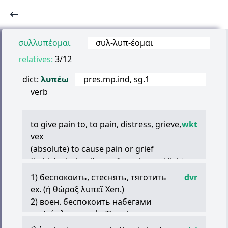
συλλυπέομαι
συλ
-
λυπ
-
έομαι
relatives:
3/12
dict:
λυπέω
pres.mp.ind, sg.1
verb
to give pain to, to pain, distress, grieve,
wkt
vex
(absolute) to cause pain or grief
(in historical writers, of cavalry and light
troops) to harass, annoy
1) беспокоить, стеснять, тяготить
dvr
(passive voice, future middle) to be pained,
ex. (
ἡ
θώραξ
λυπεῖ
Xen.)
grieved, distressed, sad, to grieve
2) воен. беспокоить набегами
ex. (
τέν
λακωνικήν
Thuc.)
3) препятствовать, мешать