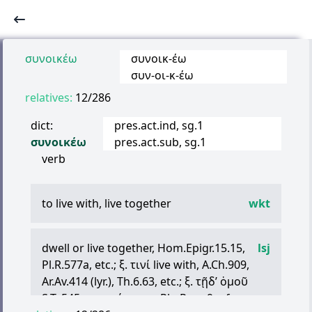
συνοικέω
συνοικ
-
έω
συν
-
οι
-
κ
-
έω
relatives:
12/286
dict:
pres.act.ind, sg.1
συνοικέω
pres.act.sub, sg.1
verb
to live with, live together
wkt
dwell or live together, Hom.Epigr.15.15,
lsj
Pl.R.577a, etc.;
ξ
.
τινί
live with, A.Ch.909,
Ar.Av.414 (lyr.), Th.6.63, etc.;
ξ
.
τῇδ
’
ὁμοῦ
S.Tr.545;
σ
.
μετά
τινων
Plu.Rom.9; of