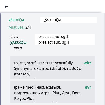
χλευάζω
χλευ
-
άζω
relatives:
2/4
dict:
pres.act.ind, sg.1
χλευάζω
pres.act.sub, sg.1
verb
to jest, scoff, jeer, treat scornfully
wkt
Synonyms:
σκώπτω
(skṓptō),
τωθα
ζω
(tōtházō)
to jeer, mock
to deride, scoff, mock, laugh at
(реже med.) насмехаться,
dvr
подтрунивать Arph., Plat., Arst., Dem.,
Polyb., Plut.
ex.
χ
.
τινα
Dem. и
τι
Plut. — осмеивать