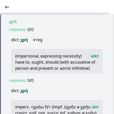
χρή
relatives:
0/0
dict:
χρή
irreg
(impersonal, expressing necessity)
wkt
have to, ought, should (with accusative of
person and present or aorist infinitive)
relatives:
0/0
dict:
χρή
impers. <
χράω
IV> (impf.
ἐχρῆν
и
χρῆν
;
dvr
conjct.
χρῇ
, opt.
χρείη
; inf.
χρῆναι
и
χρῆν
)