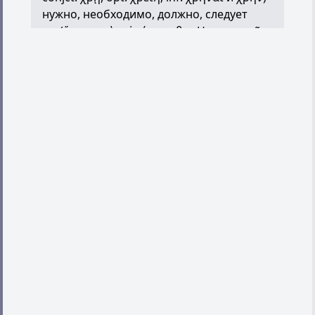
нужно, необходимо, должно, следует
ex. (
ἔπος
τινὸς
εἰρύσσασθαι
Hom.;
ποιεῖν
τι
Plat.)
τί
χ
.
με
στέγειν
ἢ
τί
λέγειν
;
Soph. — что
мне скрыть и что сказать?;
χρῆν
γὰρ
κανδαύλῃ
γενέσθαι
κακῶς
Her.
— ибо Кандавлу суждено было плохо
кончить;
πῶς
τοῦτο
περᾶσαι
χ
.
τὸ
κακόν
;
Theocr. —
как справиться с этой бедой?;
τί
με
χ
.
αἴνου
;
Hom. — к чему мне
хвалить?;
οὔ
σε
χ
.
αἰδοῦς
Hom. — тебе нечего
стыдиться - см. тж.
χρῆν