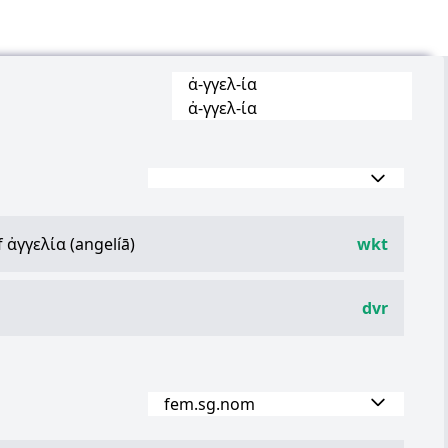
ἀ
-
γγελ
-
ία
ἀ
-
γγελ
-
ία
f
ἀγγελία
(angelíā)
wkt
dvr
fem.sg.nom