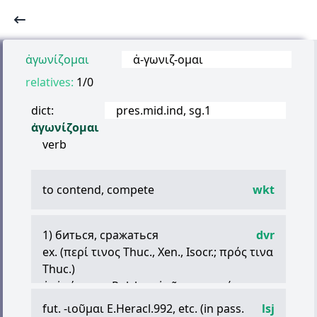
ἀγωνίζομαι
ἀ
-
γωνιζ
-
ομαι
relatives:
1/0
dict:
pres.mid.ind, sg.1
ἀγωνίζομαι
verb
to contend, compete
wkt
1) биться, сражаться
dvr
ex. (
περί
τινος
Thuc., Xen., Isocr.;
πρός
τινα
Thuc.)
ἀ
.
ἀγώνισμα
Polyb. и
ἀγῶνα
или
μάχην
Plut. — вести бой, сражаться;
fut. -
ιοῦμαι
E.Heracl.992, etc. (in pass.
lsj