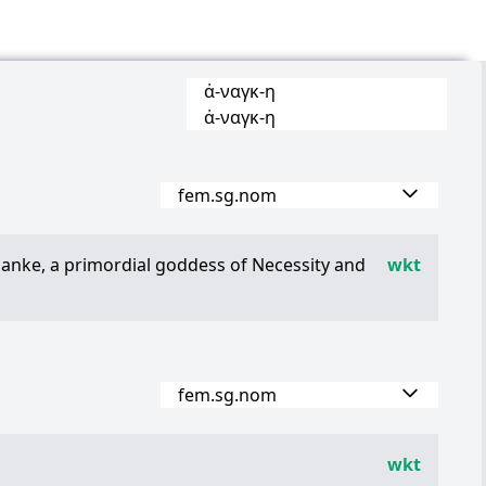
ἀ
-
ναγκ
-
η
ἀ
-
ναγκ
-
η
fem.sg.nom
anke, a primordial goddess of Necessity and
wkt
fem.sg.nom
wkt