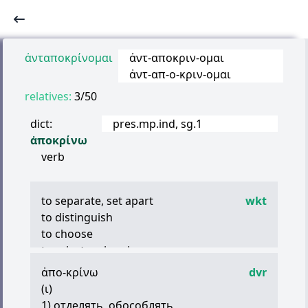
ἀνταποκρίνομαι
ἀντ
-
αποκριν
-
ομαι
ἀντ
-
απ
-
ο
-
κριν
-
ομαι
relatives:
3/50
dict:
pres.mp.ind, sg.1
ἀποκρίνω
verb
to separate, set apart
wkt
to distinguish
to choose
to reject on inquiry
(in middle voice) to answer, give answer,
ἀπο
-
κρίνω
dvr
reply
(
ι
)
to answer charges, defend oneself
1) отделять, обособлять