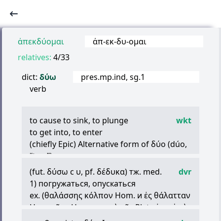
ἀπεκδύομαι
ἀπ
-
εκ
-
δυ
-
ομαι
relatives:
4/33
dict:
δύω
pres.mp.ind, sg.1
verb
to cause to sink, to plunge
wkt
to get into, to enter
(chiefly Epic) Alternative form of
δύο
(dúo,
“two”)
to set, go down (sun, stars, etc)
(fut.
δύσω
с
υ
, pf.
δέδυκα
) тж. med.
dvr
Synonym:
βασιλεύω
(vasilévo)
1) погружаться, опускаться
Antonym:
ανατέλλω
(anatéllo)
ex. (
θαλάσσης
κόλπον
Hom. и
ἐς
θάλατταν
(figuratively) to decline
Her.;
γαῖαν
Hom. и
κατὰ
γῆς
Plat.;
ἐς
и
ὑπὸ
Synonyms:
φθίνω
(fthíno),
παρακμάζω
πόντον
Hom.;
αἰθέρα
Soph.;
χάσμα
χθονός