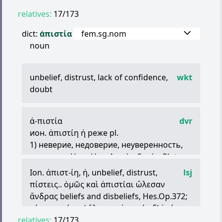
relatives:
17/173
dict:
ἀπιστία
fem.sg.nom
noun
unbelief, distrust, lack of confidence,
wkt
doubt
ἀ
-
πιστία
dvr
ион.
ἀπιστίη
ἡ
реже pl.
1) неверие, недоверие, неуверенность,
сомнение Hes., Her., Aesch., Soph., Plat.,
Dem., Plut.
Ion.
ἀπιστ
-
ίη
,
ἡ
, unbelief, distrust,
lsj
2) недостоверность, неправдоподобие
πίστεις
..
ὁμῶς
καὶ
ἀπιστίαι
ὤλεσαν
Xen.
ἄνδρας
beliefs and disbeliefs, Hes.Op.372;
ex.
πολλέν
ἀπιστίαν
ἔχει
ταῦτα
Isocr. —
πίστει
χρήματ
’
ὄλεσσα
,
ἀπιστίῃ
δ
’
ἐσάωσα
это крайне сомнительно
relatives:
Thgn.831 [
17/173
ι
];
τῶν
θείων
τὰ
πολλὰ
ἀπιστίῃ