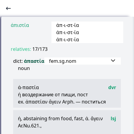
ἀπιστία
ἀπ
-
ι
-
στ
-
ία
ἀπ
-
ι
-
στ
-
ία
ἀπ
-
ι
-
στ
-
ία
relatives:
17/173
dict:
ἀπαστία
fem.sg.nom
noun
ἀ
-
παστία
dvr
ἡ
воздержание от пищи, пост
ex.
ἀπαστίαν
ἄγειν
Arph. — поститься
ἡ
, abstaining from food, fast,
ἀ
.
ἄγειν
lsj
Ar.Nu.621.,