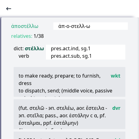
ἀποστέλλω
ἀπ
-
ο
-
στελλ
-
ω
relatives:
1/38
dict:
στέλλω
pres.act.ind, sg.1
verb
pres.act.sub, sg.1
to make ready, prepare; to furnish,
wkt
dress
to dispatch, send; (middle voice, passive
voice) to set out, journey
(active intransitive in passive sense) to set
(fut.
στελῶ
- эп.
στελέω
, aor.
ἔστειλα
-
dvr
forth, prepare to go
эп.
στεῖλα
; pass., aor.
ἐστάλην
с
α
, pf.
to summon, fetch
ἔσταλμαι
, ppf.
ἐστάλμην
)
to gather up; to furl a sail
1) строить (к бою), выстраивать
to check, repress
ex. (
ἑτάρους
Hom.)