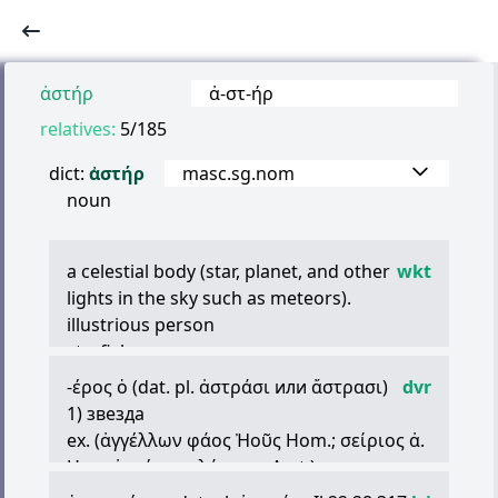
ἀστήρ
ἀ
-
στ
-
ήρ
relatives:
5/185
dict:
ἀστήρ
masc.sg.nom
noun
a celestial body (star, planet, and other
wkt
lights in the sky such as meteors).
illustrious person
starfish
a type of songbird
-
έρος
ὁ
(dat. pl.
ἀστράσι
или
ἄστρασι
)
dvr
1) звезда
ex. (
ἀγγέλλων
φάος
Ἠοῦς
Hom.;
σείριος
ἀ
.
Hes.;
ἀστέρες
πλάνητες
Arst.)
2) метеор