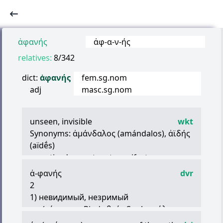
ἀφανής
ἀφ
-
α
-
ν
-
ής
relatives:
8/342
dict:
ἀφανής
fem.sg.nom
adj
masc.sg.nom
unseen, invisible
wkt
Synonyms:
ἀμάνδαλος
(amándalos),
ἀϊδής
(aïdḗs)
unnoticed, secret, not manifest
unknown, uncertain, obscure
ἀ
-
φανής
dvr
2
1) невидимый, незримый
ex. (
τάρταρος
Pind.;
θεός
Soph.;
πόλος
Arst.)