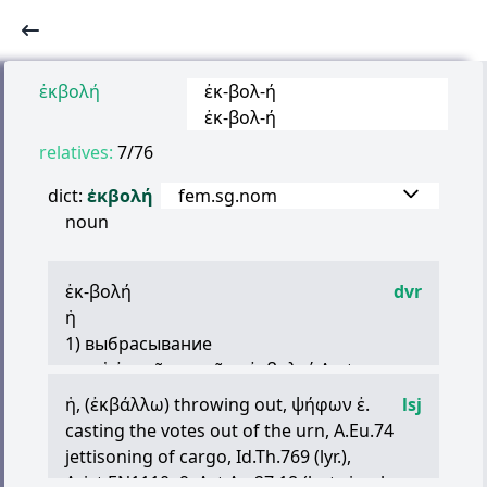
ἐκβολή
ἐκ
-
βολ
-
ή
ἐκ
-
βολ
-
ή
relatives:
7/76
dict:
ἐκβολή
fem.sg.nom
noun
ἐκ
-
βολή
dvr
ἡ
1) выбрасывание
ex.
αἱ
ἐν
τοῖς
χειμῶσι
ἐκβολαί
Arst. —
выбрасывание за борт грузов во время
ἡ
, (
ἐκβάλλω
) throwing out,
ψήφων
ἐ
.
lsj
бурь
casting the votes out of the urn, A.Eu.74
2) изгнание
jettisoning of cargo, Id.Th.769 (lyr.),
ex. (
ἐκ
τῆς
πόλεως
Plat., Polyb.;
τῶν
Arist.EN1110a9, Act.Ap.27.18 (but simply,