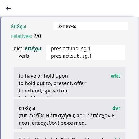
ἐπέχω
ἐ
-
πεχ
-
ω
relatives:
2/0
dict:
ἐπέχω
pres.act.ind, sg.1
verb
pres.act.sub, sg.1
to have or hold upon
wkt
to hold out to, present, offer
to extend, spread out
to hold, contain
to enjoin, impose
ἐπ
-
έχω
dvr
to direct towards, aim at
(fut.
ἐφέξω
и
ἐπισχήσω
; aor. 2
ἐπέσχον
и
(intransitive) to aim at, attack
поэт.
ἐπέσχεθον
) реже med.
to direct one's mind; to intend, purpose
1) иметь, держать, покоить
to stand facing (in battle)
ex. (
πόδας
, sc.
θρήνυϊ
Hom.)