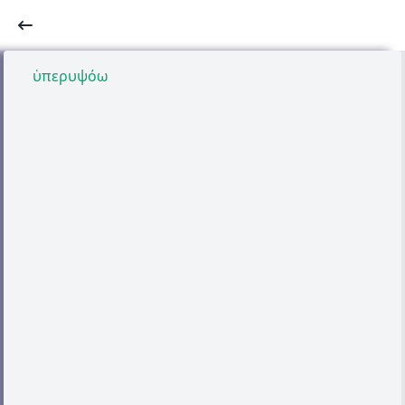
ὑπερυψόω