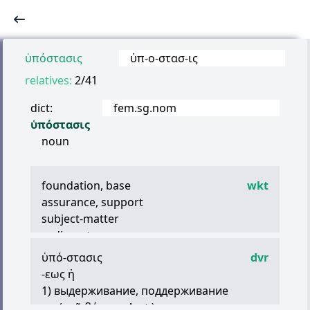
ὑπόστασις
ὑπ
-
ο
-
στασ
-
ις
relatives:
2/41
dict:
fem.sg.nom
ὑπόστασις
noun
foundation, base
wkt
assurance, support
subject-matter
sediment
(philosophy) essence, real nature
ὑπό
-
στασις
dvr
(theology) hypostasis
-
εως
ἡ
1) выдерживание, поддерживание
ex. (
τοῦ
βάρους
Arst.)